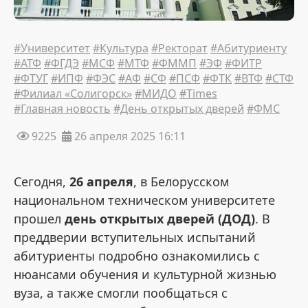
#Университет
#Культура
#Ректорат
#Абитуриенту
#АТФ
#ФГДЭ
#МСФ
#МТФ
#ФММП
#ЭФ
#ФИТР
#ФТУГ
#ИПФ
#ФЭС
#АФ
#СФ
#ПСФ
#ФТК
#ВТФ
#СТФ
#Филиал «Солигорск»
#МИДО
#Times
#Главная новость
#День открытых дверей
#ФМС
9225
26 апреля 2025 16:11
Сегодня,
26 апреля
, в Белорусском
национальном техническом университете
прошел
день открытых дверей (ДОД)
. В
преддверии вступительных испытаний
абитуриенты подробно ознакомились с
нюансами обучения и культурной жизнью
вуза, а также смогли пообщаться с