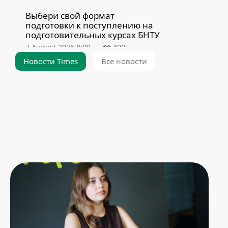
Выбери свой формат
подготовки к поступлению на
подготовительных курсах БНТУ
7 August 2026 8:00
490
Новости Times
Все новости
Как строился легендарный 15-й
корпус БНТУ и почему он ушел
на большой ремонт
6 August 2026 19:40
8228
Подготовительное отделение
БНТУ – надежный помощник в
поступлении
6 August 2026 8:00
1747
Спасибо, альма-матер!
Выпускница ФГДИЭ о своих
студенческих проектах и любви
к университету