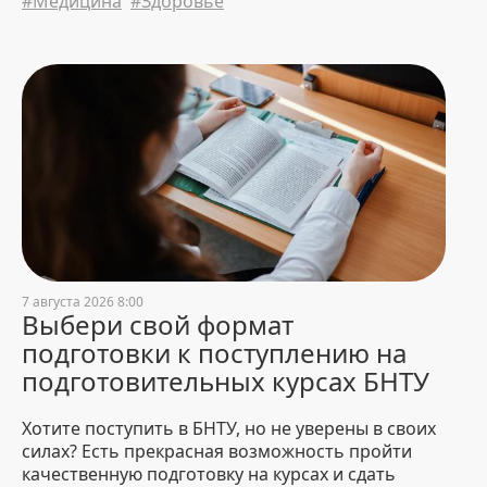
#Медицина
#Здоровье
31 July 2026 18:09
5483
БНТУ – дипломант
республиканского конкурса
«Лучший экспортер 2025 года»
31 July 2026 16:02
878
В Китае прошли переговоры
между БНТУ, Нанкинским
университетом и Sinomach
Digital Technology Corporation
31 July 2026 15:47
885
7 августа 2026 8:00
Выбери свой формат
подготовки к поступлению на
подготовительных курсах БНТУ
Хотите поступить в БНТУ, но не уверены в своих
силах? Есть прекрасная возможность пройти
качественную подготовку на курсах и сдать