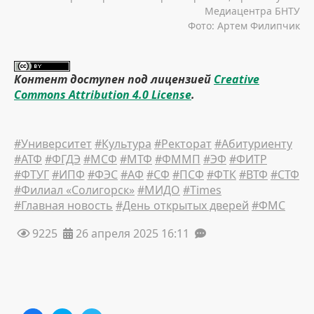
Медиацентра БНТУ
Фото: Артем Филипчик
Контент доступен под лицензией
Creative
Commons Attribution 4.0 License
.
#Университет
#Культура
#Ректорат
#Абитуриенту
#АТФ
#ФГДЭ
#МСФ
#МТФ
#ФММП
#ЭФ
#ФИТР
#ФТУГ
#ИПФ
#ФЭС
#АФ
#СФ
#ПСФ
#ФТК
#ВТФ
#СТФ
#Филиал «Солигорск»
#МИДО
#Times
#Главная новость
#День открытых дверей
#ФМС
9225
26 апреля 2025 16:11