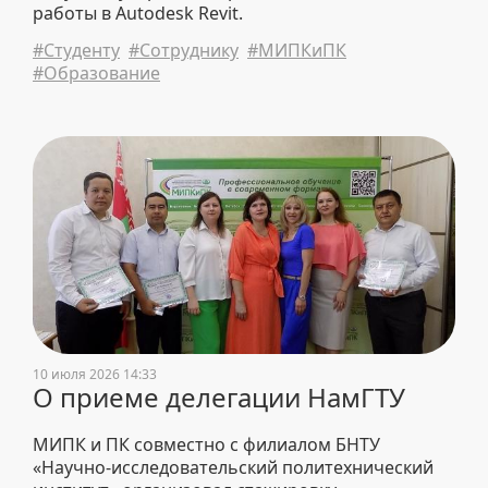
работы в Autodesk Revit.
#Студенту
#Сотруднику
#МИПКиПК
#Образование
10 июля 2026 14:33
О приеме делегации НамГТУ
МИПК и ПК совместно с филиалом БНТУ
«Научно-исследовательский политехнический