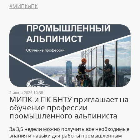
объектов, изучили методики расчета несущих
#МИПКиПК
конструкций и принципы оптимизации
строительных процессов.
2 июня 2026 10:38
МИПК и ПК БНТУ приглашает на
обучение профессии
промышленного альпиниста
За 3,5 недели можно получить все необходимые
знания и навыки для работы промышленным