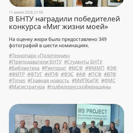
11 июня 2026 21:59
В БНТУ наградили победителей
конкурса «Миг жизни моей»
На оценку жюри было предоставлено 349
фотографий в шести номинациях.
#Технопарк «Политехник»
#Преподаватели БНТУ
#Студенты БНТУ
#Библиотека
#Ректорат
#МСФ
#ФММП
#ЭФ
#ФИТР
#ФТУГ
#ИПФ
#ФЭС
#АФ
#ПСФ
#ВТФ
#Times
#Главная новость
#МИПКиПК
#ФМС
#Магистратура
#годбелорусскойженщины