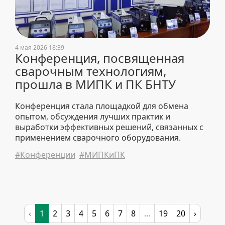
4 мая 2026 18:39
Конференция, посвященная
сварочным технологиям,
прошла в МИПК и ПК БНТУ
Конференция стала площадкой для обмена
опытом, обсуждения лучших практик и
выработки эффективных решений, связанных с
применением сварочного оборудования.
#Конференции
#МИПКиПК
‹
1
2
3
4
5
6
7
8
...
19
20
›