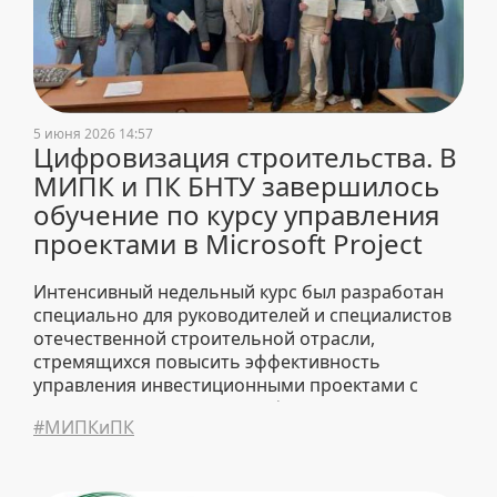
5 июня 2026 14:57
Цифровизация строительства. В
МИПК и ПК БНТУ завершилось
обучение по курсу управления
проектами в Microsoft Project
Интенсивный недельный курс был разработан
специально для руководителей и специалистов
отечественной строительной отрасли,
стремящихся повысить эффективность
управления инвестиционными проектами с
помощью современных цифровых
#МИПКиПК
инструментов.