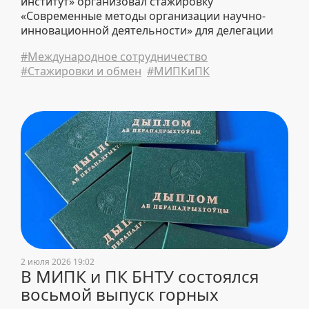
институт» организовал стажировку
«Современные методы организации научно-
инновационной деятельности» для делегации
Наманганского государственного технического
#Международное сотрудничество
университета.
#Стажировки и обмен
#МИПКиПК
2 июля 2026 19:02
В МИПК и ПК БНТУ состоялся
восьмой выпуск горных