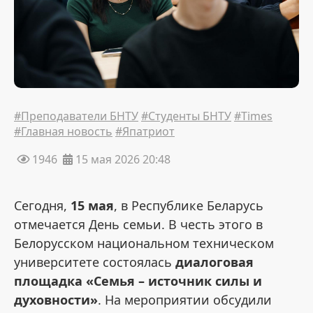
#Преподаватели БНТУ
#Студенты БНТУ
#Times
#Главная новость
#Япатриот
1946
15 мая 2026 20:48
Сегодня,
15 мая
, в Республике Беларусь
отмечается День семьи. В честь этого в
Белорусском национальном техническом
университете состоялась
диалоговая
площадка «Семья – источник силы и
духовности»
. На мероприятии обсудили