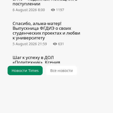
поступлении
6 August 2026 8:00
1197
Спасибо, альма-матер!
Выпускница ФГДИЭ о своих
студенческих проектах и любви
к университету
5 August 2026 21:59
631
Шаг к успеху в ДОЛ
«Политехник». Ксения
Якушенко встретилась со
Новости Times
Все новости
школьниками
5 August 2026 14:31
413
Еще не подали заявление на
общежитие? Самое время
поторопиться
4 August 2026 20:43
1270