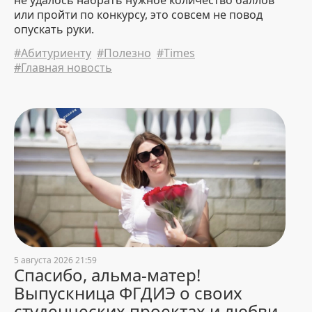
Студенты АФ завершили
или пройти по конкурсу, это совсем не повод
обучение по программе
опускать руки.
«Технические инновации
зеленого будущего» в КНР
#Абитуриенту
#Полезно
#Times
#Главная новость
31 July 2026 13:04
645
Последний шанс. В БНТУ 1
августа завершается прием
документов для обучения на
платной основе
31 July 2026 9:30
4705
БНТУ посетила делегация
Сянтаньского университета
30 July 2026 17:49
1010
5 августа 2026 21:59
БНТУ и Нанкинский
Спасибо, альма-матер!
университет: курс на
Выпускница ФГДИЭ о своих
инженеров нового поколения
студенческих проектах и любви