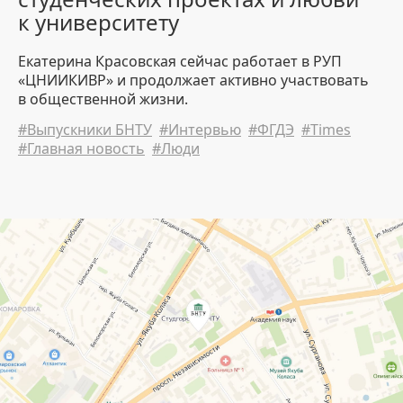
30 July 2026 10:00
1079
к университету
Екатерина Красовская сейчас работает в РУП
«ЦНИИКИВР» и продолжает активно участвовать
в общественной жизни.
#Выпускники БНТУ
#Интервью
#ФГДЭ
#Times
#Главная новость
#Люди