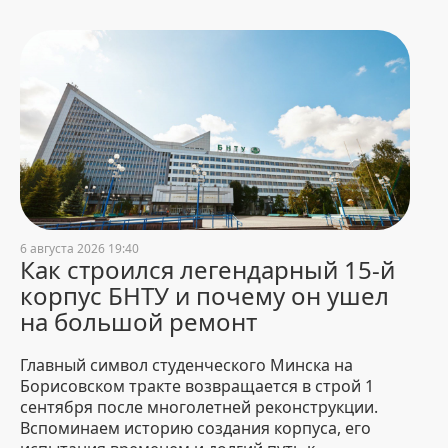
Адаптация без стресса. Все, что
нужно знать новому студенту
БНТУ
4 August 2026 8:00
2722
Окончательные итоги
приемной кампании – 2026
3 August 2026 21:39
5976
В БНТУ прошло заседание
6 августа 2026 19:40
приемной комиссии по
Как строился легендарный 15-й
зачислению абитуриентов на
корпус БНТУ и почему он ушел
платную форму обучения
на большой ремонт
3 August 2026 20:21
3319
Главный символ студенческого Минска на
«Спустя 50 лет на встрече
Борисовском тракте возвращается в строй 1
впору вешать таблички с
сентября после многолетней реконструкции.
именами». БНТУ посетили
Вспоминаем историю создания корпуса, его
выпускники 1976 года