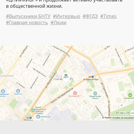
в общественной жизни.
#Выпускники БНТУ
#Интервью
#ФГДЭ
#Times
#Главная новость
#Люди