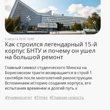
4 August 2026 8:00
2678
Окончательные итоги
приемной кампании – 2026
3 August 2026 21:39
5928
В БНТУ прошло заседание
6 августа 2026 19:40
приемной комиссии по
Как строился легендарный 15-й
зачислению абитуриентов на
корпус БНТУ и почему он ушел
платную форму обучения
на большой ремонт
3 August 2026 20:21
3278
Главный символ студенческого Минска на
«Спустя 50 лет на встрече
Борисовском тракте возвращается в строй 1
впору вешать таблички с
сентября после многолетней реконструкции.
именами». БНТУ посетили
Вспоминаем историю создания корпуса, его
выпускники 1976 года
испытания временем и долгий путь к
3 August 2026 14:41
17565
масштабному обновлению.
#Университет
#Times
#Главная новость
Не поступили? Рассказываем,
что делать дальше