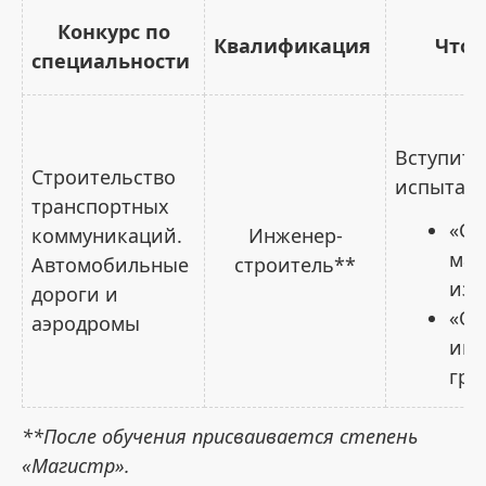
Конкурс по
Квалификация
Что 
специальности
Вступит
Строительство
испытани
транспортных
«Ст
коммуникаций.
Инженер-
мат
Автомобильные
строитель**
изд
дороги и
«Ос
аэродромы
инж
гра
**После обучения присваивается степень
«Магистр».