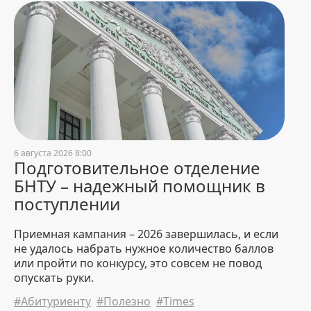
комиссии БНТУ по зачислению
абитуриентов-платников
пройдет 3 августа
31 July 2026 18:09
5324
БНТУ – дипломант
республиканского конкурса
«Лучший экспортер 2025 года»
31 July 2026 16:02
793
6 августа 2026 8:00
Подготовительное отделение
В Китае прошли переговоры
между БНТУ, Нанкинским
БНТУ – надежный помощник в
университетом и Sinomach
поступлении
Digital Technology Corporation
31 July 2026 15:47
787
Приемная кампания – 2026 завершилась, и если
не удалось набрать нужное количество баллов
Последний шанс. В БНТУ 1
или пройти по конкурсу, это совсем не повод
августа завершается прием
опускать руки.
документов для обучения на
платной основе
#Абитуриенту
#Полезно
#Times