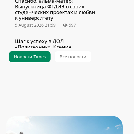
Спасибо, альма-матер!
Выпускница ФГДИЭ о своих
студенческих проектах и любви
к университету
5 August 2026 21:59
597
Шаг к успеху в ДОЛ
«Политехник». Ксения
Якушенко встретилась со
Новости Times
Все новости
школьниками
5 August 2026 14:31
383
Еще не подали заявление на
общежитие? Самое время
поторопиться
4 August 2026 20:43
1227
Адаптация без стресса. Все, что
нужно знать новому студенту
БНТУ