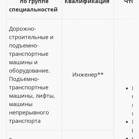
по группе
Квалификация
Что 
специальностей
Дорожно-
строительные и
подъемно-
транспортные
машины и
оборудование.
Инженер**
Подъемно-
транспортные
Ру
машины, лифты,
бе
машины
яз
непрерывного
ил
транспорта
Ма
(Ц
Фи