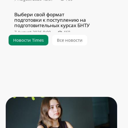
Выбери свой формат
подготовки к поступлению на
подготовительных курсах БНТУ
7 August 2026 8:00
468
Новости Times
Все новости
Как строился легендарный 15-й
корпус БНТУ и почему он ушел
на большой ремонт
6 August 2026 19:40
7866
Подготовительное отделение
БНТУ – надежный помощник в
поступлении
6 August 2026 8:00
1721
Спасибо, альма-матер!
Выпускница ФГДИЭ о своих
студенческих проектах и любви