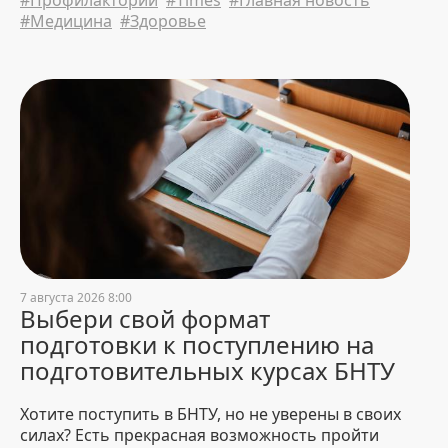
планом на лето.
#Медицина
#Здоровье
31 July 2026 18:09
5477
БНТУ – дипломант
республиканского конкурса
«Лучший экспортер 2025 года»
31 July 2026 16:02
873
В Китае прошли переговоры
между БНТУ, Нанкинским
университетом и Sinomach
Digital Technology Corporation
31 July 2026 15:47
874
7 августа 2026 8:00
Выбери свой формат
подготовки к поступлению на
подготовительных курсах БНТУ
Хотите поступить в БНТУ, но не уверены в своих
силах? Есть прекрасная возможность пройти