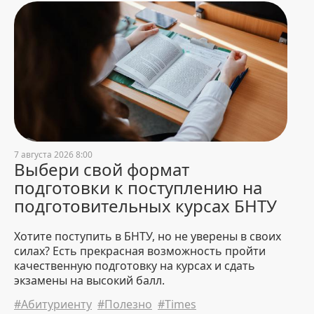
Профилактика и адаптация на
ФМС
23 July 2026 13:57
1007
В БНТУ прошло открытое
заседание по зачислению
абитуриентов-бюджетников на
основе результатов ЦЭ/ЦТ
22 July 2026 21:59
7909
7 августа 2026 8:00
Выбери свой формат
подготовки к поступлению на
подготовительных курсах БНТУ
Хотите поступить в БНТУ, но не уверены в своих
силах? Есть прекрасная возможность пройти
качественную подготовку на курсах и сдать
экзамены на высокий балл.
#Абитуриенту
#Полезно
#Times