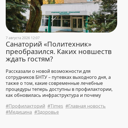
партнерства. Визит делегации
Бухарского государственного
технического университета в
БНТУ
27 July 2026 19:34
888
7 августа 2026 12:07
В БНТУ зачислили
Санаторий «Политехник»
абитуриентов-бюджетников по
результатам внутренних
преобразился. Каких новшеств
испытаний
ждать гостям?
27 July 2026 14:38
6528
Рассказали о новой возможности для
сотрудников БНТУ – путевках выходного дня, а
Девушки в инженерной
профессии: Екатерина Корсак
также о том, какие современные лечебные
процедуры теперь доступны в профилактории,
24 July 2026 21:32
2424
как обновилась инфраструктура и почему
путевка сюда стала для студентов идеальным
Стипендии Президента
#Профилакторий
#Times
#Главная новость
планом на лето.
назначены студентам и
#Медицина
#Здоровье
выпускникам БНТУ
24 July 2026 11:41
3218