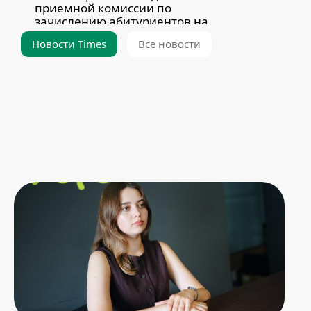
приемной комиссии по
зачислению абитуриентов на
платную форму обучения
Новости Times
Все новости
3 August 2026 20:21
3457
Девушки в инженерной
профессии: Валентина Кузьмич
31 July 2026 21:59
1452
В Китае прошли переговоры
между БНТУ, Нанкинским
университетом и Sinomach
Digital Technology Corporation
31 July 2026 15:47
856
Студенты АФ завершили
обучение по программе
«Технические инновации
зеленого будущего» в КНР
31 July 2026 13:04
698