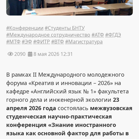
#Конференции
#Студенты БНТУ
#Международное сотрудничество
#АТФ
#ФГДЭ
#МТФ
#ЭФ
#ФИТР
#ВТФ
#Магистратура
2090
8 мая 2026 12:31
В рамках II Международного молодежного
форума «Креатив и инновации – 2026» на
кафедре «Английский язык № 1» факультета
горного дела и инженерной экологии
23
апреля 2026 года
состоялась
межвузовская
студенческая научно-практическая
конференция «Знание иностранного
языка как основной фактор для работы в