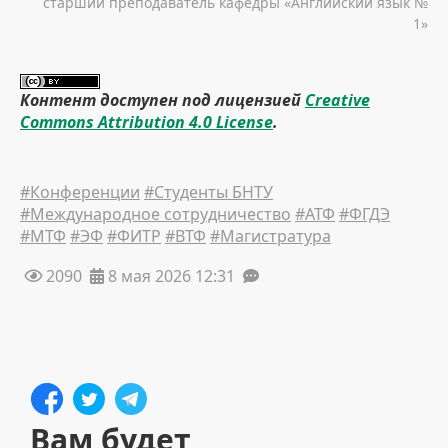
старший преподаватель кафедры «Английский язык №
1»
Контент доступен под лицензией
Creative
Commons Attribution 4.0 License
.
#Конференции
#Студенты БНТУ
#Международное сотрудничество
#АТФ
#ФГДЭ
#МТФ
#ЭФ
#ФИТР
#ВТФ
#Магистратура
2090
8 мая 2026 12:31
Вам будет