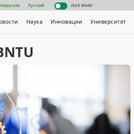
еларуская
Русский
Dark Mode!
овости
Наука
Инновации
Университет
 BNTU