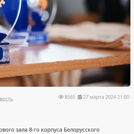
8565
27 мартa 2024 21:00
вость
тового зала 8-го корпуса Белорусского