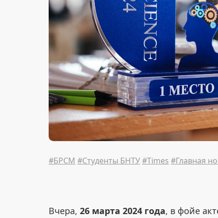
#БРСМ
#Студенты БНТУ
#Times
#Главная но
Вчера,
26 марта 2024 года
, в фойе ак