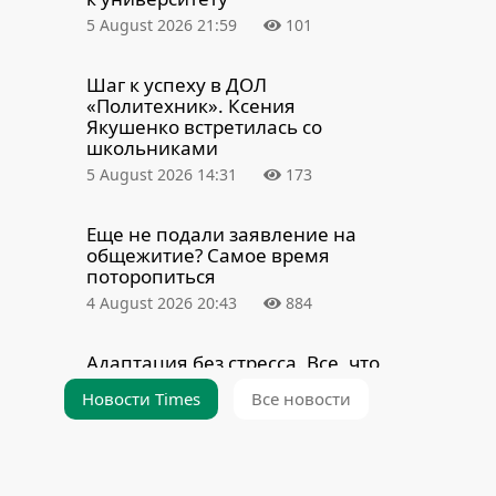
5 August 2026 21:59
101
Шаг к успеху в ДОЛ
«Политехник». Ксения
Якушенко встретилась со
школьниками
5 August 2026 14:31
173
Еще не подали заявление на
общежитие? Самое время
поторопиться
4 August 2026 20:43
884
Адаптация без стресса. Все, что
нужно знать новому студенту
Новости Times
Все новости
БНТУ
4 August 2026 8:00
2356
Окончательные итоги