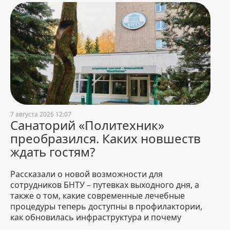
абитуриентов-платников
пройдет 3 августа
31 July 2026 18:09
5508
БНТУ – дипломант
республиканского конкурса
«Лучший экспортер 2025 года»
31 July 2026 16:02
901
7 августа 2026 12:07
Санаторий «Политехник»
преобразился. Каких новшеств
ждать гостям?
Рассказали о новой возможности для
сотрудников БНТУ – путевках выходного дня, а
также о том, какие современные лечебные
процедуры теперь доступны в профилактории,
как обновилась инфраструктура и почему
путевка сюда стала для студентов идеальным