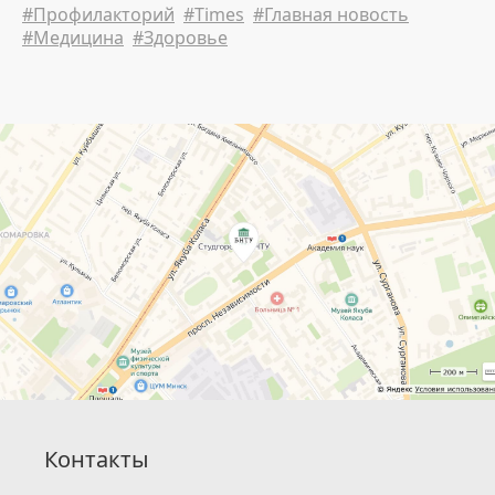
#Профилакторий
#Times
#Главная новость
планом на лето.
#Медицина
#Здоровье
Контакты