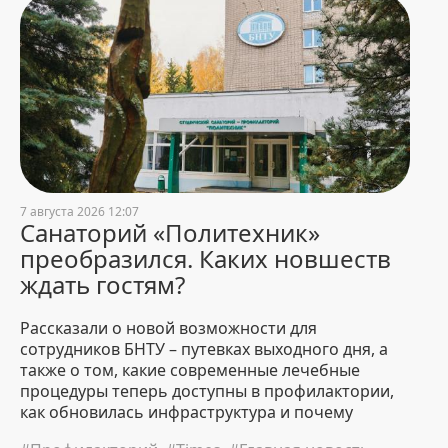
«Память живет в сердцах и
реальных делах». В БНТУ
прошло возложение цветов к
памятному знаку стройотрядам
1 August 2026 15:37
975
Девушки в инженерной
профессии: Валентина Кузьмич
31 July 2026 21:59
1473
7 августа 2026 12:07
Санаторий «Политехник»
преобразился. Каких новшеств
«Чтобы оставаться на плаву,
нужно быть на одной волне со
ждать гостям?
студентами». О судьбоносных
перекрестках Игоря Качанова
Рассказали о новой возможности для
31 July 2026 20:20
840
сотрудников БНТУ – путевках выходного дня, а
также о том, какие современные лечебные
Открытое заседание приемной
процедуры теперь доступны в профилактории,
комиссии БНТУ по зачислению
как обновилась инфраструктура и почему
абитуриентов-платников
путевка сюда стала для студентов идеальным
пройдет 3 августа