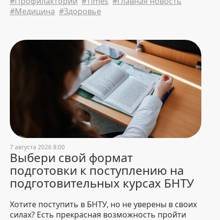
#Профилакторий
#Times
#Главная новость
планом на лето.
#Медицина
#Здоровье
31 July 2026 18:09
5479
БНТУ – дипломант
республиканского конкурса
«Лучший экспортер 2025 года»
31 July 2026 16:02
874
В Китае прошли переговоры
между БНТУ, Нанкинским
университетом и Sinomach
Digital Technology Corporation
31 July 2026 15:47
878
7 августа 2026 8:00
Выбери свой формат
подготовки к поступлению на
подготовительных курсах БНТУ
Хотите поступить в БНТУ, но не уверены в своих
силах? Есть прекрасная возможность пройти