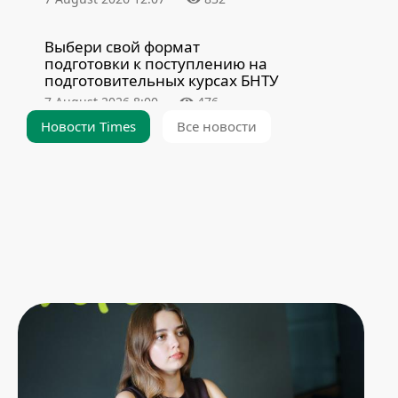
Выбери свой формат
подготовки к поступлению на
подготовительных курсах БНТУ
7 August 2026 8:00
476
Новости Times
Все новости
Как строился легендарный 15-й
корпус БНТУ и почему он ушел
на большой ремонт
6 August 2026 19:40
7996
Подготовительное отделение
БНТУ – надежный помощник в
поступлении
6 August 2026 8:00
1733
Спасибо, альма-матер!
Выпускница ФГДИЭ о своих
студенческих проектах и любви