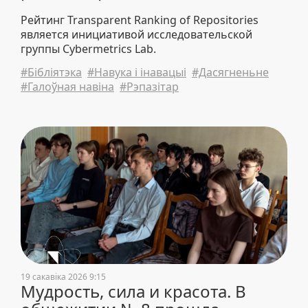
Рейтинг Transparent Ranking of Repositories
является инициативой исследовательской
группы Cybermetrics Lab.
#Бібліятэка
#Навука і інавацыі
#Дасягненьне
#Галоўная навіна
#Рэпазітар
19 сакавіка 2026 9:15
Мудрость, сила и красота. В