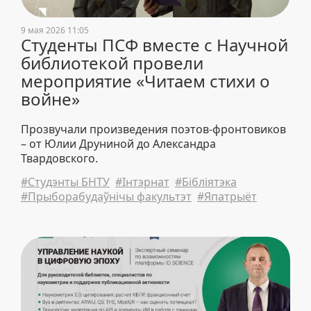
9 мая 2026 11:05
Студенты ПСФ вместе с Научной
библиотекой провели
мероприятие «Читаем стихи о
войне»
Прозвучали произведения поэтов-фронтовиков
– от Юлии Друниной до Александра
Твардовского.
#Студэнты БНТУ
#Інтэрнат
#Бібліятэка
#Прыборабудаўнічы факультэт
#Япатрыёт