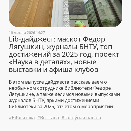
16 лютага 2026 14:27
Lib-дайджест: маскот Федор
Лягушкин, журналы БНТУ, топ
достижений за 2025 год, проект
«Наука в деталях», новые
выставки и афиша клубов
В этом выпуске дайджеста рассказываем о
необычном сотруднике библиотеки Федоре
Лягушкине, а также делимся новыми выпусками
журналов БНТУ, яркими достижениями
библиотеки за 2025, отчетом о мероприятии
проекта «Наука в деталях», новыми книжными
#Бібліятэка
#Выстава
#Галоўная навіна
выставками, афишей клубов и новостями
университета.