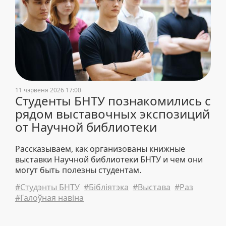
11 чэрвеня 2026 17:00
Студенты БНТУ познакомились с
рядом выставочных экспозиций
от Научной библиотеки
Рассказываем, как организованы книжные
выставки Научной библиотеки БНТУ и чем они
могут быть полезны студентам.
#Студэнты БНТУ
#Бібліятэка
#Выстава
#Раз
#Галоўная навіна