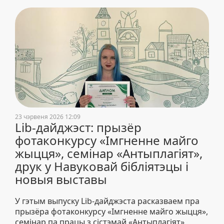
23 чэрвеня 2026 12:09
Lib-дайджэст: прызёр
фотаконкурсу «Імгненне майго
жыцця», семінар «Антыплагіят»,
друк у Навуковай бібліятэцы і
новыя выставы
У гэтым выпуску Lib-дайджэста расказваем пра
прызёра фотаконкурсу «Імгненне майго жыцця»,
семінар па працы з сістэмай «Антыплагіят»,