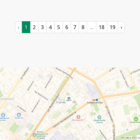
‹
1
2
3
4
5
6
7
8
...
18
19
›