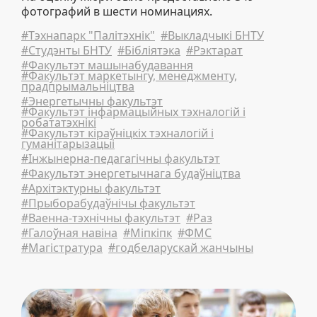
фотографий в шести номинациях.
#Тэхнапарк "Палітэхнік"
#Выкладчыкі БНТУ
#Студэнты БНТУ
#Бібліятэка
#Рэктарат
#Факультэт машынабудавання
#Факультэт маркетынгу, менеджменту,
прадпрымальніцтва
#Энергетычны факультэт
#Факультэт інфармацыйных тэхналогій і
робататэхнікі
#Факультэт кіраўніцкіх тэхналогій і
гуманітарызацыі
#Інжынерна-педагагічны факультэт
#Факультэт энергетычнага будаўніцтва
#Архітэктурны факультэт
#Прыборабудаўнічы факультэт
#Ваенна-тэхнічны факультэт
#Раз
#Галоўная навіна
#Міпкіпк
#ФМС
#Магістратура
#годбеларускай жанчыны