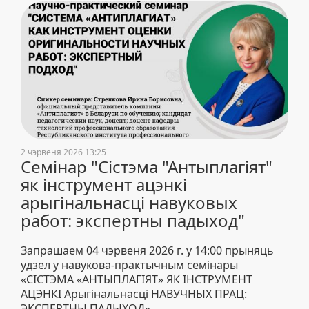
2 чэрвеня 2026 13:25
Семінар "Сістэма "Антыплагіят"
як інструмент ацэнкі
арыгінальнасці навуковых
работ: экспертны падыход"
Запрашаем 04 чэрвеня 2026 г. у 14:00 прыняць
удзел у навукова-практычным семінары
«СІСТЭМА «АНТЫПЛАГІЯТ» ЯК ІНСТРУМЕНТ
АЦЭНКІ Арыгінальнасці НАВУЧНЫХ ПРАЦ:
ЭКСПЕРТНЫ ПАДЫХОД».