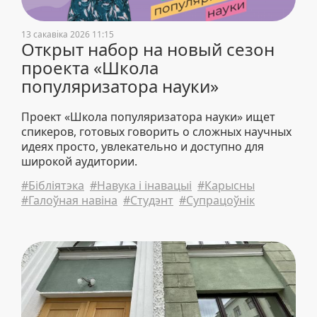
13 сакавіка 2026 11:15
Открыт набор на новый сезон
проекта «Школа
популяризатора науки»
Проект «Школа популяризатора науки» ищет
спикеров, готовых говорить о сложных научных
идеях просто, увлекательно и доступно для
широкой аудитории.
#Бібліятэка
#Навука і інавацыі
#Карысны
#Галоўная навіна
#Студэнт
#Супрацоўнік