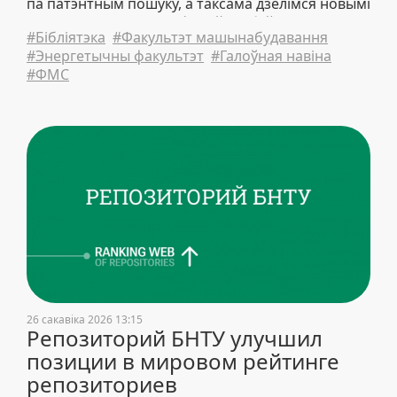
па патэнтным пошуку, а таксама дзелімся новымі
кніжнымі выставамі, афішай клубаў і навінамі
#Бібліятэка
#Факультэт машынабудавання
ўніверсітэта.
#Энергетычны факультэт
#Галоўная навіна
#ФМС
26 сакавіка 2026 13:15
Репозиторий БНТУ улучшил
позиции в мировом рейтинге
репозиториев