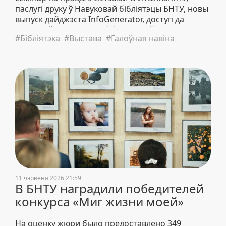
паслугі друку ў Навуковай бібліятэцы БНТУ, новы
выпуск дайджэста InfoGenerator, доступ да
калекцый электронна-бібліятэчнай сістэмы
#Бібліятэка
#Выстава
#Галоўная навіна
выдавецтва «Тонкія навукаёмістыя тэхналогіі», а
таксама падрабязней знаёмім з новымі
выставамі.
11 чэрвеня 2026 21:59
В БНТУ наградили победителей
конкурса «Миг жизни моей»
На оценку жюри было предоставлено 349