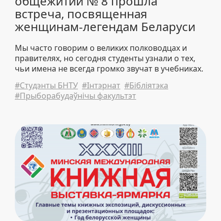
общежитии № 8 прошла
встреча, посвященная
женщинам-легендам Беларуси
Мы часто говорим о великих полководцах и
правителях, но сегодня студенты узнали о тех,
чьи имена не всегда громко звучат в учебниках.
#Студэнты БНТУ
#Інтэрнат
#Бібліятэка
#Прыборабудаўнічы факультэт