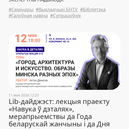
#Семінары
#Выкладчыкі БНТУ
#Бібліятэка
#Галоўная навіна
#Супрацоўнік
11 мая 2026 12:25
Lib-дайджэст: лекцыя праекту
«Навука ў дэталях»,
мерапрыемствы да Года
беларускай жанчыны і да Дня