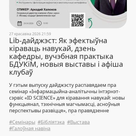
27 красавіка 2026 21:59
Lib-дайджэст: Як эфектыўна
кіраваць навукай, дзень
кафедры, вучэбная практыка
БДУКіМ, новыя выставы і афіша
клубаў
У гэтым выпуску дайджэсту распавядаем пра
семінар «Інфармацыйна-аналітычны інтэрнэт-
сэрвіс «ID SCIENCE» для кіравання навукай: новы
функцыянал, тэхнічныя магчымасці, асноўныя
перспектывы развіцця», пра правядзенне
мерапрыемства «Дзень кафедры», практыку
#Семінары
#Бібліятэка
#Выстава
студэнтаў БДУКМ, а таксама дзелімся новымі
#Галоўная навіна
кніжнымі выставамі, афішай клубаў.