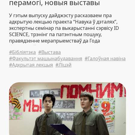
перамогі, новыя выставы
У гэтым выпуску дайджэсту расказваем пра
адкрытую лекцыю праекта “Навука ў дэталях”,
экспертны семінар па выкарыстанні сэрвісу ID
SCIENCE, трэнінг па патэнтным пошуку,
правядзенне мерапрыемстваў да Года
беларускай жанчыны і да Дня перамогі, а
#Бібліятэка
#Выстава
таксама дзелімся новымі кніжнымі выставамі і
#Факультэт машынабудавання
#Галоўная навіна
навінамі ўніверсітэта.
#Адкрытая лекцыя
#Ліцэй