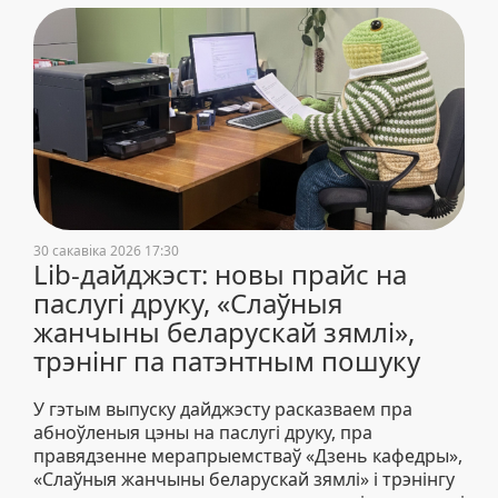
30 сакавіка 2026 17:30
Lib-дайджэст: новы прайс на
паслугі друку, «Слаўныя
жанчыны беларускай зямлі»,
трэнінг па патэнтным пошуку
У гэтым выпуску дайджэсту расказваем пра
абноўленыя цэны на паслугі друку, пра
правядзенне мерапрыемстваў «Дзень кафедры»,
«Слаўныя жанчыны беларускай зямлі» і трэнінгу