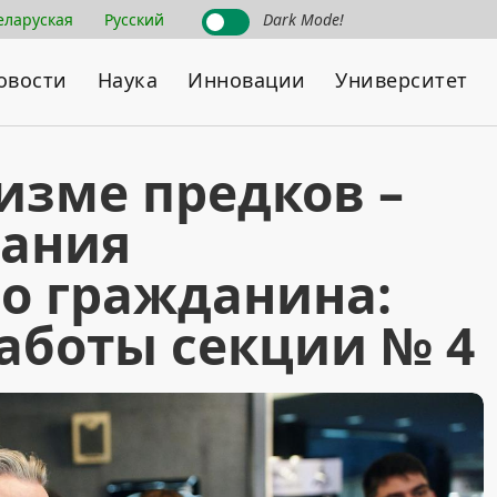
еларуская
Русский
Dark Mode!
овости
Наука
Инновации
Университет
изме предков –
тания
го гражданина:
аботы секции № 4