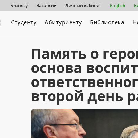
Бизнесу
Вакансии
Личный кабинет
English
Б
Студенту
Абитуриенту
Библиотека
Н
Память о геро
основа воспи
ответственно
второй день р