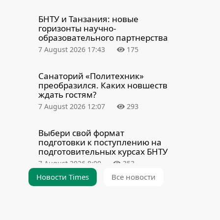
БНТУ и Танзания: новые
горизонты научно-
образовательного партнерства
7 August 2026 17:43
175
Санаторий «Политехник»
преобразился. Каких новшеств
ждать гостям?
7 August 2026 12:07
293
Выбери свой формат
подготовки к поступлению на
подготовительных курсах БНТУ
7 August 2026 8:00
353
Новости Times
Все новости
Как строился легендарный 15-й
корпус БНТУ и почему он ушел
на большой ремонт