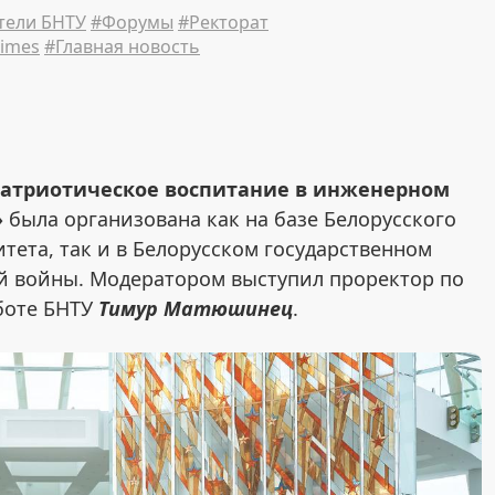
тели БНТУ
#Форумы
#Ректорат
imes
#Главная новость
Патриотическое воспитание в инженерном
»
была организована как на базе Белорусского
тета, так и в Белорусском государственном
й войны. Модератором выступил проректор по
боте БНТУ
Тимур Матюшинец
.